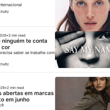
internacional
hultz
2026
•
3 min read
 ninguém te conta 
 cor
precisa saber se trabalha com 
hultz
026
•
2 min read
 abertas em marcas 
xo em junho
ê