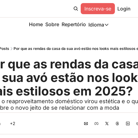
Inscreva-se
Login
Home
Sobre
Repertório
Idioma
Idioma
ESP
Posts
Por que as rendas da casa da sua avó estão nos looks mais estilosos
Description
r que as rendas da casa
 sua avó estão nos look
is estilosos em 2025?
o reaproveitamento doméstico virou estética e o que
obre o novo jeito de se relacionar com a moda
a
+2