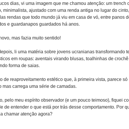
cos dias, vi uma imagem que me chamou atenção: um trench c
, minimalista, ajustado com uma renda antiga no lugar do cinto,
as rendas que todo mundo já viu em casa de vó, entre panos de
dos e guardanapos guardados há anos. 
ovo, mas fazia muito sentido!
epois, li uma matéria sobre jovens ucranianas transformando te
icos em roupas: aventais virando blusas, toalhinhas de crochê 
do forma de saias. 
o de reaproveitamento estético que, à primeira vista, parece só 
vo mas carrega uma série de camadas. 
ro, pelo meu espírito observador (e um pouco teimoso), fiquei co
e de entender o que está por trás desse comportamento. Por qu
 a chamar atenção agora?