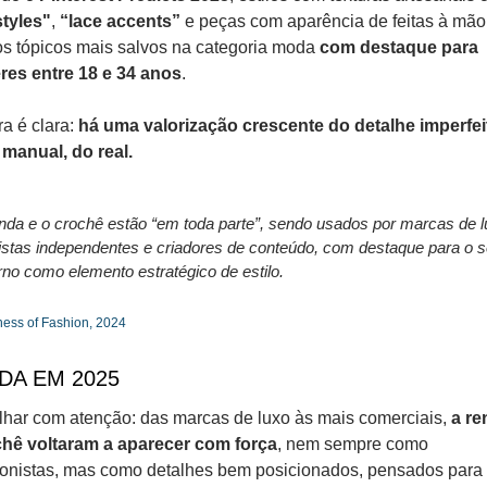
styles"
, 
“lace accents”
 e peças com aparência de feitas à mão 
os tópicos mais salvos na categoria moda 
com destaque para 
res entre 18 e 34 anos
.
ra é clara: 
há uma valorização crescente do detalhe imperfeit
manual, do real.
nda e o crochê estão “em toda parte”, sendo usados por marcas de lu
listas independentes e criadores de conteúdo, com destaque para o s
rno como elemento estratégico de estilo.
ness of Fashion, 2024
DA EM 2025
lhar com atenção: das marcas de luxo às mais comerciais, 
a re
chê voltaram a aparecer com força
, nem sempre como 
onistas, mas como detalhes bem posicionados, pensados para c