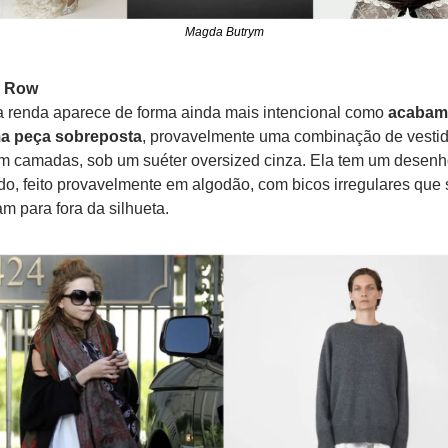
Magda Butrym
e Row
a renda aparece de forma ainda mais intencional como 
acabame
a peça sobreposta
, provavelmente uma combinação de vestid
m camadas, sob um suéter oversized cinza. Ela tem um desenho 
do, feito provavelmente em algodão, com bicos irregulares que s
am para fora da silhueta. 