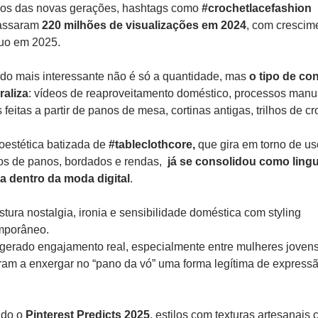
cos das novas gerações, hashtags como 
#crochetlacefashion
assaram 
220 milhões de visualizações em 2024
, com crescime
uo em 2025.
do mais interessante não é só a quantidade, mas 
o tipo de co
raliza
: vídeos de reaproveitamento doméstico, processos manua
 feitas a partir de panos de mesa, cortinas antigas, trilhos de cr
oestética batizada de 
#tableclothcore,
 que gira em torno de us
vos de panos, bordados e rendas,  
já se consolidou como ling
a dentro da moda digital
.
stura nostalgia, ironia e sensibilidade doméstica com styling 
mporâneo.
gerado engajamento real, especialmente entre mulheres jovens,
am a enxergar no “pano da vó” uma forma legítima de expressã
do o 
Pinterest Predicts 2025