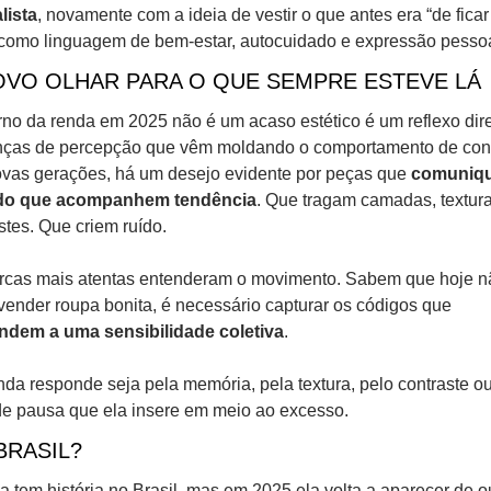
lista
, novamente com a ideia de vestir o que antes era “de ficar
como linguagem de bem-estar, autocuidado e expressão pessoa
VO OLHAR PARA O QUE SEMPRE ESTEVE LÁ
rno da renda em 2025 não é um acaso estético é um reflexo dire
ças de percepção que vêm moldando o comportamento de con
vas gerações, há um desejo evidente por peças que 
comuniqu
do que acompanhem tendência
. Que tragam camadas, texturas
stes. Que criem ruído.
cas mais atentas entenderam o movimento. Sabem que hoje nã
basta vender roupa bonita, é necessário capturar os códigos que 
ndem a uma sensibilidade coletiva
. 
nda responde seja pela memória, pela textura, pelo contraste ou
de pausa que ela insere em meio ao excesso.
BRASIL?
a tem história no Brasil, mas em 2025 ela volta a aparecer de ou