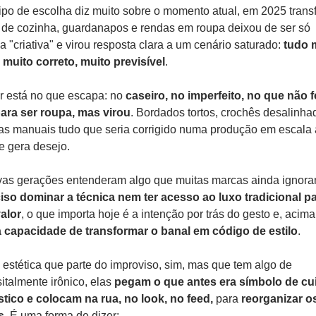
ipo de escolha diz muito sobre o momento atual, em 2025 transf
de cozinha, guardanapos e rendas em roupa deixou de ser só 
ca "criativa" e virou resposta clara a um cenário saturado: 
tudo m
 muito correto, muito previsível
.
r está no que escapa: no 
caseiro, no imperfeito, no que não fo
para ser roupa, mas virou
. Bordados tortos, crochês desalinhad
as manuais tudo que seria corrigido numa produção em escala 
e gera desejo.
as gerações entenderam algo que muitas marcas ainda ignora
iso dominar a técnica nem ter acesso ao luxo tradicional pa
valor
, o que importa hoje é a intenção por trás do gesto e, acima 
a capacidade de transformar o banal em código de estilo
.
estética que parte do improviso, sim, mas que tem algo de 
italmente irônico, elas
 pegam o que antes era símbolo de cu
ico e colocam na rua, no look, no feed,
 para 
reorganizar os
s
. É uma forma de dizer: 