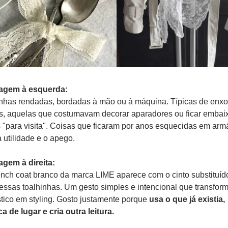
agem à esquerda:
nhas rendadas, bordadas à mão ou à máquina. Típicas de enxov
s, aquelas que costumavam decorar aparadores ou ficar embaix
 "para visita". Coisas que ficaram por anos esquecidas em armár
a utilidade e o apego.
gem à direita:
nch coat branco da marca LIME aparece com o cinto substituído
ssas toalhinhas. Um gesto simples e intencional que transform
ico em styling. Gosto justamente porque 
usa o que já existia, 
a de lugar e cria outra leitura.