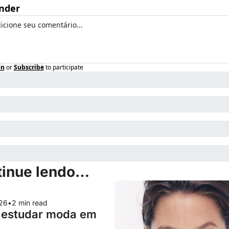
nder
in
or
Subscribe
to participate
tinue lendo…
026
•
2 min read
estudar moda em 