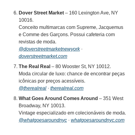
Dover Street Market
 – 160 Lexington Ave, NY 
10016. 
Conceito multimarcas com Supreme, Jacquemus 
e Comme des Garçons. Possui cafeteria com 
revistas de moda. 
@doverstreetmarketnewyork
 · 
doverstreetmarket.com
The Real Real
 – 80 Wooster St, NY 10012. 
Moda circular de luxo: chance de encontrar peças 
icônicas por preços acessíveis. 
@therealreal
 · 
therealreal.com
What Goes Around Comes Around
 – 351 West 
Broadway, NY 10013. 
Vintage especializado em colecionáveis de moda. 
@whatgoesaroundnyc
 · 
whatgoesaroundnyc.com