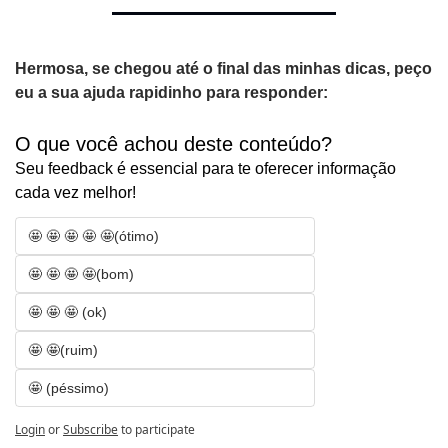
Hermosa, se chegou até o final das minhas dicas, peço 
eu a sua ajuda rapidinho para responder:
O que você achou deste conteúdo? 
Seu feedback é essencial para te oferecer informação 
cada vez melhor!
🤩 🤩 🤩 🤩 🤩(ótimo)
🤩 🤩 🤩 🤩(bom)
🤩 🤩 🤩 (ok)
🤩 🤩(ruim)
🤩 (péssimo)
Login
or
Subscribe
to participate