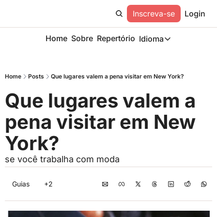
Inscreva-se
Login
Home
Sobre
Repertório
Idioma
Idioma
ESP
Home
Posts
Que lugares valem a pena visitar em New York?
Description
Que lugares valem a 
pena visitar em New 
York? 
se você trabalha com moda
Guias
+2