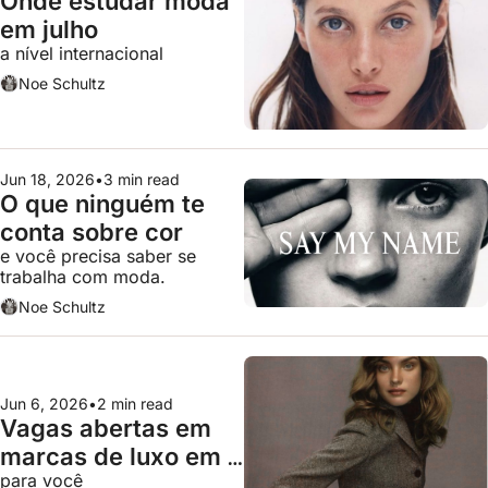
Onde estudar moda 
em julho
a nível internacional
Noe Schultz
Jun 18, 2026
•
3 min read
O que ninguém te 
conta sobre cor
e você precisa saber se 
trabalha com moda.
Noe Schultz
Jun 6, 2026
•
2 min read
Vagas abertas em 
marcas de luxo em 
para você
junho