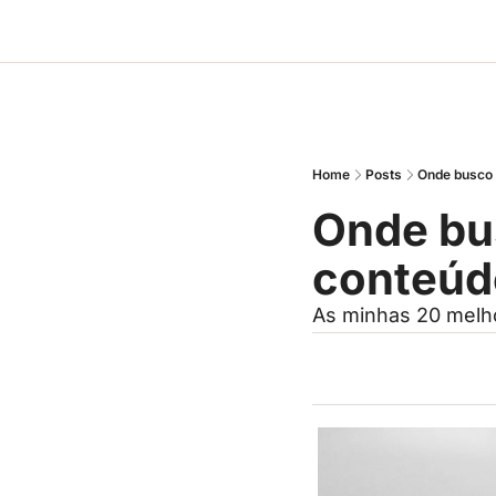
Home
Posts
Onde busco i
Onde busc
conteú
As minhas 20 melh