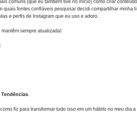
is comuns (que eu também tive no início) como criar conteúdo, 
em quais fontes confiáveis pesquisar decidi compartilhar minha l
stas e perfis de Instagram que eu uso e adoro. 
e mantêm sempre atualizada!
 
e Tendências
.
o como fiz para transformar tudo isso em um hábito no meu dia a 