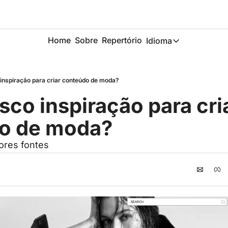
Home
Sobre
Repertório
Idioma
Idioma
ESP
nspiração para criar conteúdo de moda?
Description
o inspiração para cria
do de moda?
ores fontes