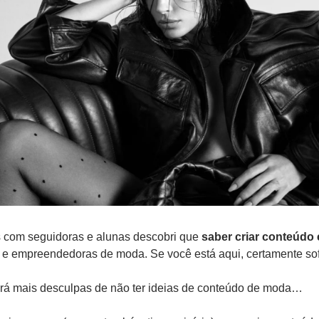
com seguidoras e alunas descobri que 
saber criar conteúdo 
is e empreendedoras de moda. Se você está aqui, certamente so
rá mais desculpas de não ter ideias de conteúdo de moda… 