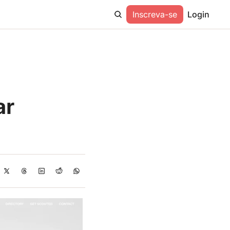
Inscreva-se
Login
r 