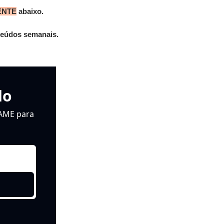
ENTE
 abaixo. 
eúdos semanais. 
do
AME para 