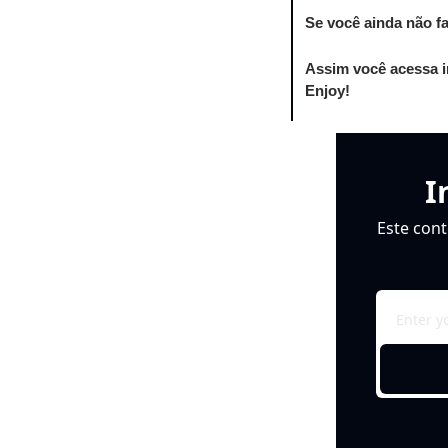
Se você ainda não f
Assim você acessa i
Enjoy!
I
Este cont