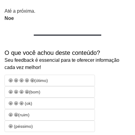
Até a próxima.
Noe
O que você achou deste conteúdo? 
Seu feedback é essencial para te oferecer informação 
cada vez melhor!
🤩 🤩 🤩 🤩 🤩(ótimo)
🤩 🤩 🤩 🤩(bom)
🤩 🤩 🤩 (ok)
🤩 🤩(ruim)
🤩 (péssimo)