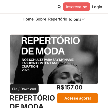
Inscreva-se
Login
Home
Sobre
Repertório
Idioma
Idioma
ESP
Description
R$157.00
File / Download
REPERTÓRIO 
Acesse agora!
DE MODA