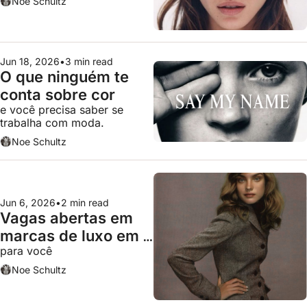
Noe Schultz
Jun 18, 2026
•
3 min read
O que ninguém te 
conta sobre cor
e você precisa saber se 
trabalha com moda.
Noe Schultz
Jun 6, 2026
•
2 min read
Vagas abertas em 
marcas de luxo em 
para você
junho
Noe Schultz