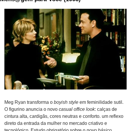
Meg Ryan transforma o 
boyish style
 em feminilidade sutil. 
O figurino anuncia o novo 
casual office look
: calças de 
cintura alta, cardigãs, cores neutras e conforto. um reflexo 
direto da entrada da mulher no mercado criativo e 
tecnológico. Estudo obrigatório sobre o 
novo básico
.