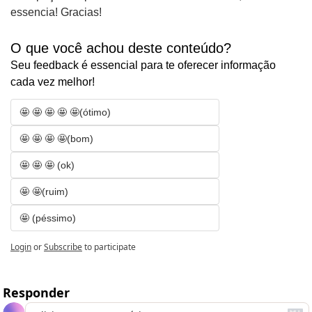
essencia! Gracias!
O que você achou deste conteúdo? 
Seu feedback é essencial para te oferecer informação 
cada vez melhor!
🤩 🤩 🤩 🤩 🤩(ótimo)
🤩 🤩 🤩 🤩(bom)
🤩 🤩 🤩 (ok)
🤩 🤩(ruim)
🤩 (péssimo)
Login
or
Subscribe
to participate
Responder