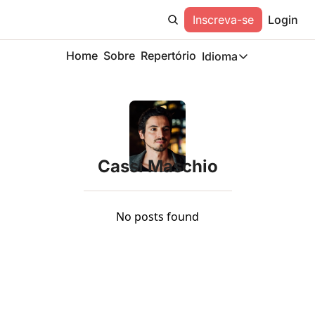
Inscreva-se
Login
Home
Sobre
Repertório
Idioma
Idioma
ESP
Description
Cassi Maschio
No posts found